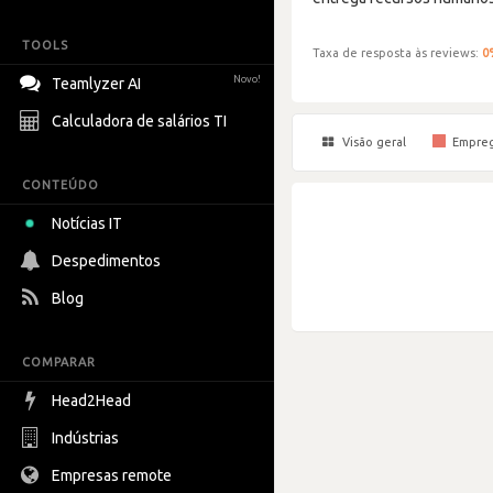
TOOLS
Taxa de resposta às reviews:
0
Novo!
Teamlyzer AI
Calculadora de salários TI
Visão geral
Empre
CONTEÚDO
Notícias IT
Despedimentos
Blog
COMPARAR
Head2Head
Indústrias
Empresas remote