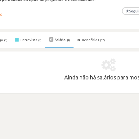
★
Segui
%
go
Entrevista
Salário
Benefícios
(0)
(2)
(0)
(17)
Ainda não há salários para most