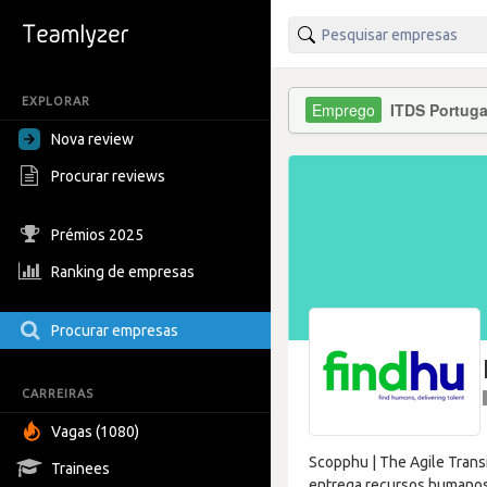
EXPLORAR
ITDS Portuga
Nova review
Procurar reviews
Prémios 2025
Ranking de empresas
Procurar empresas
CARREIRAS
Vagas (1080)
Scopphu | The Agile Trans
Trainees
entrega recursos humanos 