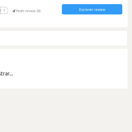
Escrever review
r
1
Pedir review (
0
)
rar...