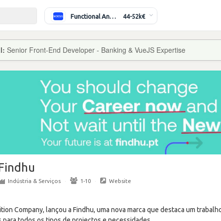
Functional Analyst (Banking)
44-52k€
l:
Senior Front-End Developer - Banking & VueJS Expertise
Findhu
Indústria & Serviços
·
1-10
·
Website
ition Company, lançou a Findhu, uma nova marca que destaca um trabal
para todos os tipos de projectos e necessidades.