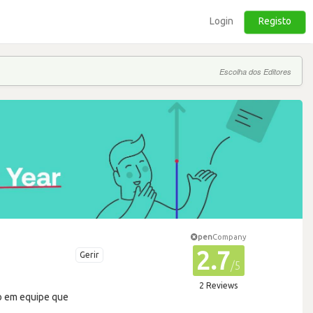
Login
Registo
Escolha dos Editores
pen
Company
2.7
Gerir
/5
2 Reviews
ho em equipe que