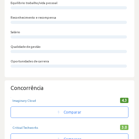
Equilíbrio trabalho/vida pessoal
0/100
Reconhecimento e recompensa
0/100
Salário
0/100
Qualidade de gestão
0/100
Oportunidades de carreira
0/100
Concorrência
4.3
Imaginary Cloud
Comparar
3.0
Critical Techworks