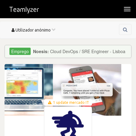
Togg
navi
Toggle
Utilizador anónimo
navigation
Noesis:
Cloud DevOps / SRE Engineer - Lisboa
1 update mercado IT