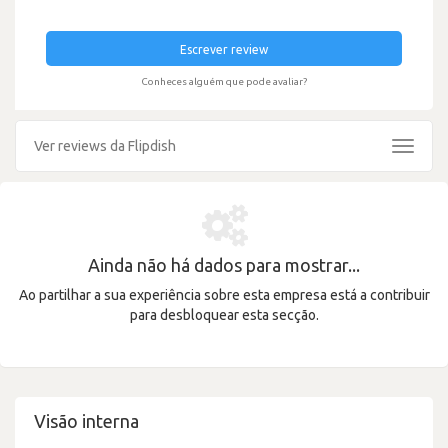
Escrever review
Conheces alguém que pode avaliar?
Ver reviews da Flipdish
Toggle
navigat
Ainda não há dados para mostrar...
Ao partilhar a sua experiência sobre esta empresa está a contribuir
para desbloquear esta secção.
Visão interna