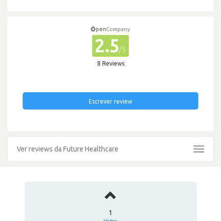
pen
Company
2.5
/5
8 Reviews
Escrever review
Ver reviews da Future Healthcare
Toggle
navigat
1
Votos