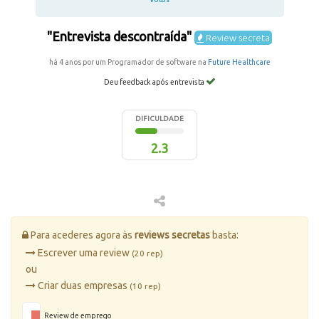
"Entrevista descontraída"
Review secreta
há 4 anos por um Programador de software na
Future Healthcare
Deu feedback após entrevista
DIFICULDADE
2.3
Para acederes agora às
reviews secretas
basta:
Escrever uma review
(20 rep)
ou
Criar duas empresas
(10 rep)
Review de emprego