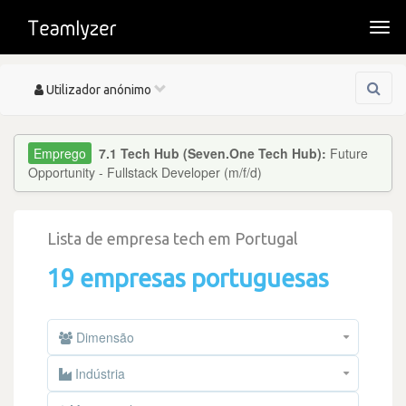
Togg
navi
Toggle
Utilizador anónimo
navigation
7.1 Tech Hub (Seven.One Tech Hub):
Future
Opportunity - Fullstack Developer (m/f/d)
Lista de empresa tech em Portugal
19 empresas portuguesas
Dimensão
Indústria