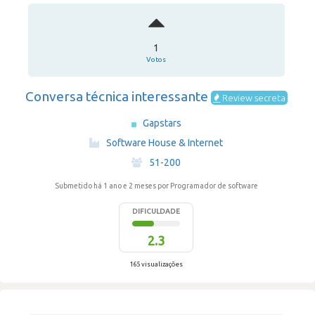
1
Votos
Conversa técnica interessante
Review secreta
Gapstars
·
Software House & Internet
·
51-200
Submetido há 1 ano e 2 meses
por Programador de software
DIFICULDADE
2.3
165 visualizações