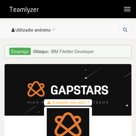
Togg
navi
Toggle
Utilizador anónimo
navigation
Olisipo:
IBM FileNet Developer
4 updates mercado IT