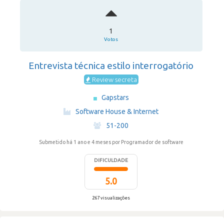
1
Votos
Entrevista técnica estilo interrogatório
Review secreta
Gapstars
·
Software House & Internet
·
51-200
Submetido há 1 ano e 4 meses
por Programador de software
DIFICULDADE
5.0
267 visualizações