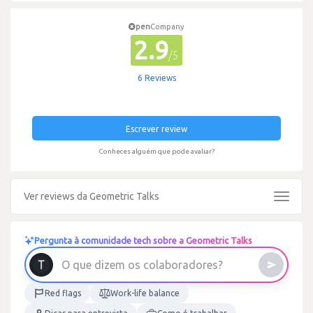
pen
Company
2.9
/5
6 Reviews
Escrever review
Conheces alguém que pode avaliar?
Ver reviews da Geometric Talks
Toggle
navigat
Pergunta à comunidade tech sobre a Geometric Talks
?
s
e
r
o
d
a
r
o
b
a
l
o
c
O
q
u
e
d
i
z
e
m
o
s
Red flags
Work-life balance