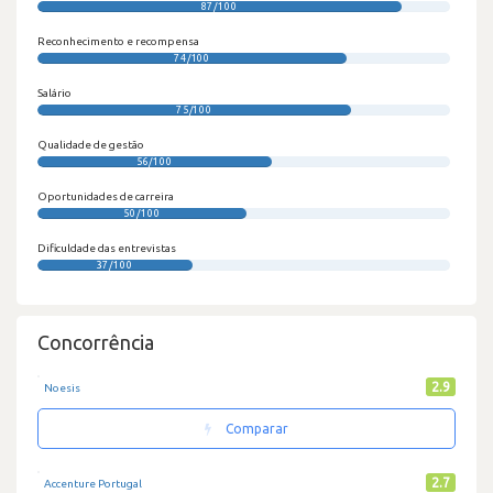
87/100
Reconhecimento e recompensa
74/100
Salário
75/100
Qualidade de gestão
56/100
Oportunidades de carreira
50/100
Dificuldade das entrevistas
37/100
Concorrência
2.9
Noesis
Comparar
2.7
Accenture Portugal