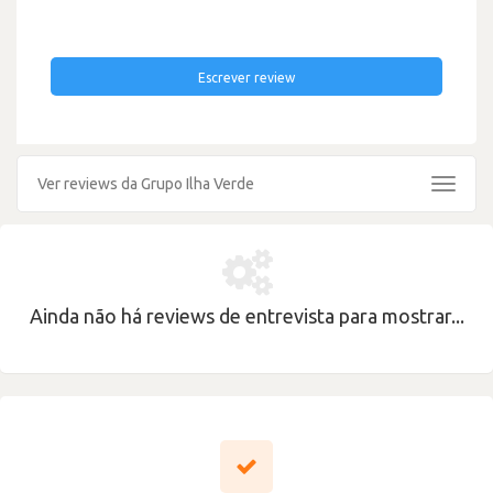
Escrever review
Ver reviews da Grupo Ilha Verde
Toggle
navigat
Ainda não há reviews de entrevista para mostrar...