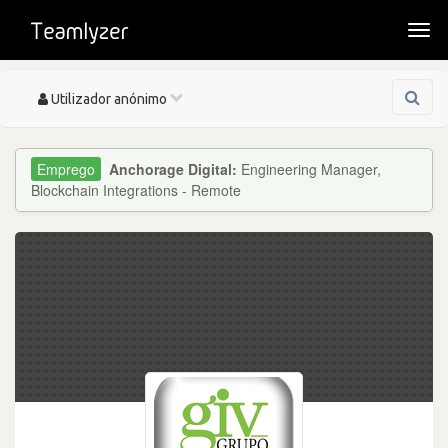
Togg
navi
Toggle
Utilizador anónimo
navigation
Anchorage Digital:
Engineering Manager,
Blockchain Integrations - Remote