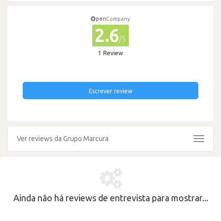
pen
Company
2.6
/5
1 Review
Escrever review
Ver reviews da Grupo Marcura
Toggle
navigat
Ainda não há reviews de entrevista para mostrar...