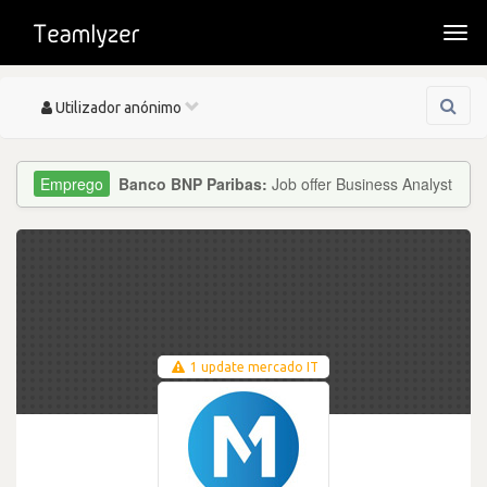
Togg
navi
Toggle
Utilizador anónimo
navigation
Banco BNP Paribas:
Job offer Business Analyst
1 update mercado IT