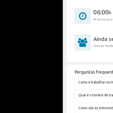
06:00
h
Nº de horas 
Ainda 
Taxa de feedb
Perguntas frequent
Como é trabalhar na H
Qual é o horário de t
Como são as entrevist