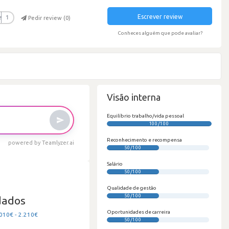
Escrever review
r
1
Pedir review (
0
)
Conheces alguém que pode avaliar?
Visão interna
Equilíbrio trabalho/vida pessoal
100/100
Reconhecimento e recompensa
powered by Teamlyzer.ai
50/100
Salário
50/100
Qualidade de gestão
50/100
dados
Oportunidades de carreira
010€ - 2.210€
50/100