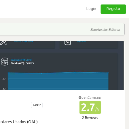
Login
Registo
Escolha dos Editores
pen
Company
2.7
Gerir
/5
2 Reviews
mentares Usados (OAU).