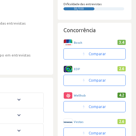
Dificuldade das entrevistas
50/100
 das entrevistas
Concorrência
3.4
Bosch
Comparar
po em entrevistas
2.6
EDP
Comparar
4.2
Wellhub
Comparar
2.6
Vestas
Comparar