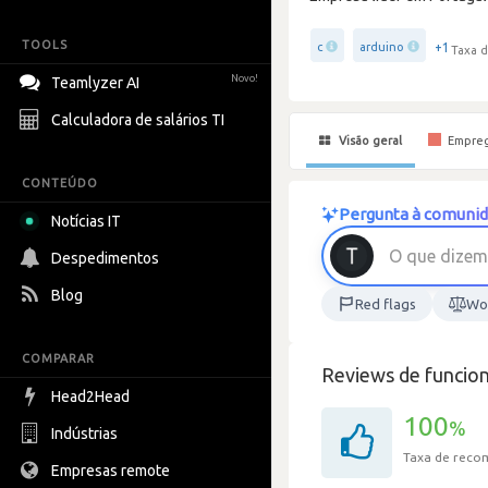
TOOLS
+1
c
arduino
Taxa d
Novo!
Teamlyzer AI
Calculadora de salários TI
Visão geral
Empre
CONTEÚDO
Pergunta à comunid
Notícias IT
O
q
u
e
d
i
z
e
m
Despedimentos
Blog
Red flags
Wor
COMPARAR
Reviews de funcion
Head2Head
100
%
Indústrias
Taxa de rec
Empresas remote