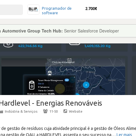
Programador de
2.700€
software
on Automotive Group Tech Hub:
Senior Salesforce Developer
Hardlevel - Energias Renováveis
Indústria & Serviços
·
11-50
·
Website
 de gestão de resíduos cuja atividade principal é a gestão de Óleos Ali
l na gestão de OAU, a HARDLEVEL assenta o seu sucesso na
…
Ler mais