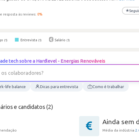
★
Segui
e resposta às reviews:
0
%
go
Entrevista
Salário
(1)
(1)
(1)
ade tech sobre a Hardlevel - Energias Renováveis
?
s
e
r
o
d
a
r
o
b
a
l
o
s
c
o
k-life balance
Dicas para entrevista
Como é trabalhar
ários e candidatos (2)
Ainda sem 
omendação
Média da indústria
2.