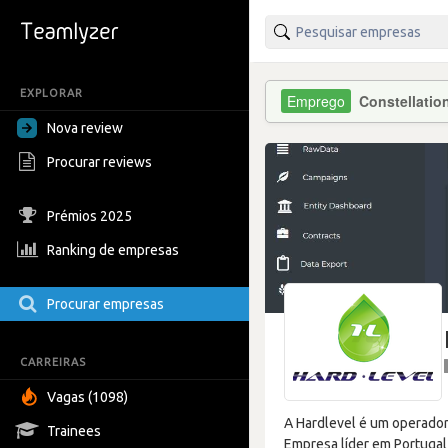
EXPLORAR
Constellati
Nova review
Procurar reviews
Prémios 2025
Ranking de empresas
Procurar empresas
CARREIRAS
Vagas (1098)
A Hardlevel é um operador
Trainees
Empresa líder em Portuga