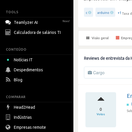
TOOLS
+1
c
arduino
Taxa d
Novo!
Teamlyzer AI
Calculadora de salários TI
Visão geral
Empre
CONTEÚDO
Reviews de entrevista da 
Notícias IT
Despedimentos
Cargo
Blog
E
COMPARAR
Head2Head
0
Sub
Votos
Indústrias
Empresas remote