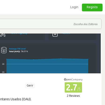
Login
Registo
Escolha dos Editores
pen
Company
2.7
Gerir
/5
2 Reviews
mentares Usados (OAU).