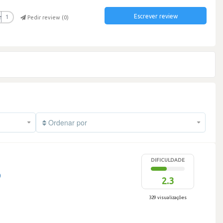
Escrever review
r
1
Pedir review (
0
)
Ordenar por
DIFICULDADE
0
2.3
329 visualizações