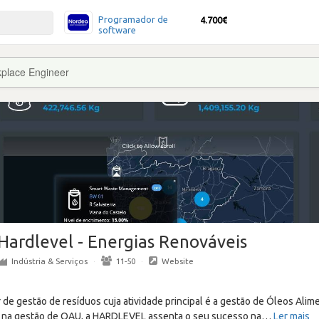
Programador de
4.700€
software
place Engineer
Hardlevel - Energias Renováveis
Indústria & Serviços
·
11-50
·
Website
 de gestão de resíduos cuja atividade principal é a gestão de Óleos Ali
l na gestão de OAU, a HARDLEVEL assenta o seu sucesso na
…
Ler mais