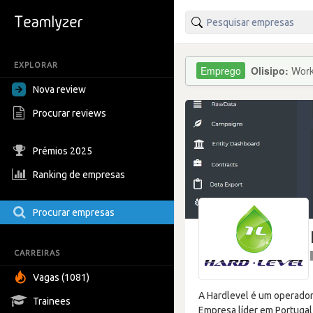
EXPLORAR
Olisipo:
Work
Nova review
Procurar reviews
Prémios 2025
Ranking de empresas
Procurar empresas
CARREIRAS
Vagas (1081)
A Hardlevel é um operador
Trainees
Empresa líder em Portuga