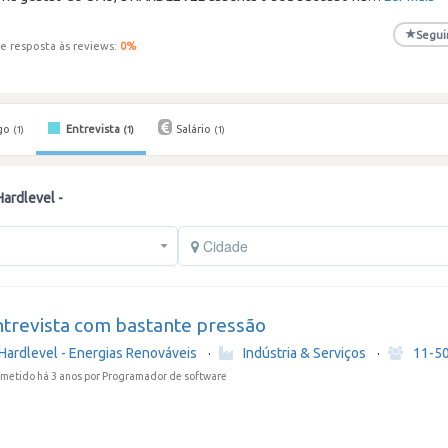
★
Segui
e resposta às reviews:
0
%
go
Entrevista
Salário
(1)
(1)
(1)
Hardlevel -
Cidade
ntrevista com bastante pressão
Hardlevel - Energias Renováveis
·
Indústria & Serviços
·
11-5
metido há 3 anos
por Programador de software