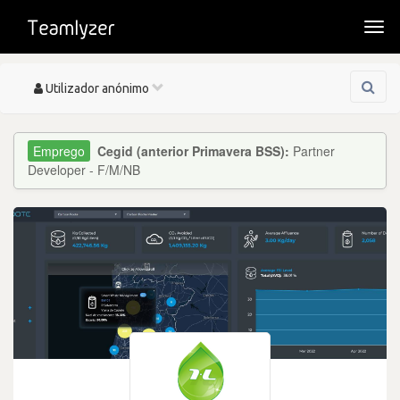
Togg
navi
Toggle
Utilizador anónimo
navigation
Cegid (anterior Primavera BSS):
Partner
Developer - F/M/NB