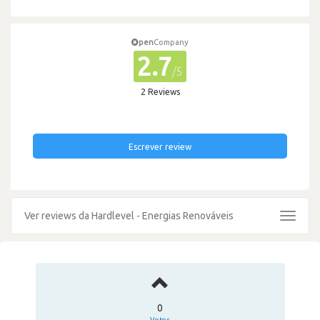
pen
Company
2.7
/5
2 Reviews
Escrever review
Ver reviews da Hardlevel - Energias Renováveis
Toggle
navigat
0
Votos