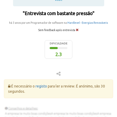
"Entrevista com bastante pressão"
há 3 anos por um Programador de software na
Hardlevel - Energias Renováveis
Sem feedback após entrevista
DIFICULDADE
2.3
Erro:
É necessário o
registo
para ler a review. É anónimo, são 30
segundos.