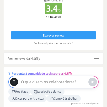
pen
Company
3.4
/5
10 Reviews
Escrever review
Conheces alguém que pode avaliar?
Ver reviews da HiJiffy
Toggle
navigat
Pergunta à comunidade tech sobre a HiJiffy
O
q
u
e
d
i
z
e
m
o
s
c
o
l
a
b
o
r
a
d
o
r
e
s
?
Red flags
Work-life balance
Dicas para entrevista
Como é trabalhar
powered by Teamlyzer.ai