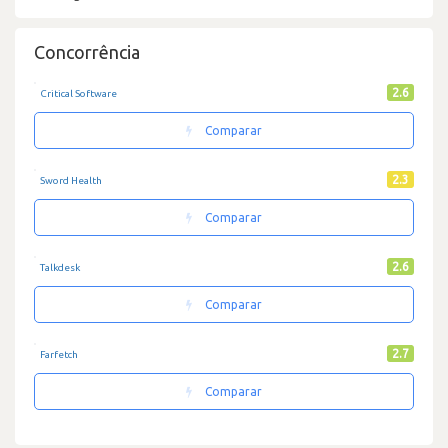
Concorrência
2.6
Critical Software
Comparar
2.3
Sword Health
Comparar
2.6
Talkdesk
Comparar
2.7
Farfetch
Comparar