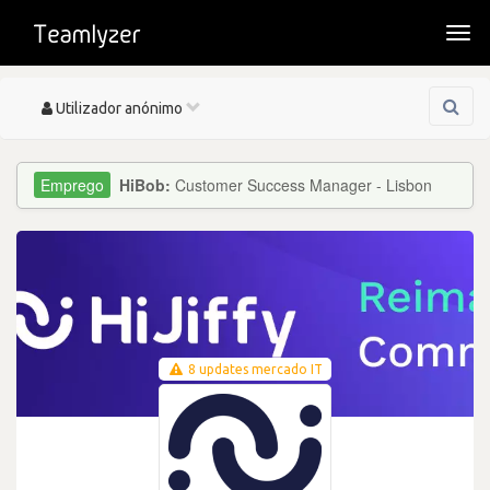
Togg
navi
Toggle
Utilizador anónimo
navigation
HiBob:
Customer Success Manager - Lisbon
8 updates mercado IT