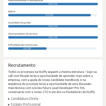
Reconhecimento e recompensa
100/100
Salário
92/100
Qualidade de gestão
100/100
Oportunidades de carreira
100/100
Dificuldade das entrevistas
43/100
Recrutamento
Todos os processos na HiJiffy seguem a mesma estrutura - logo na
call com People terás a oportunidade de aprender mais sobre a
empresa, com a ajuda do nosso Candidate Handbook, e na
sequência do processo terás a oportunidade de uma discussão
mais técnica com o/a teu futuro Lead Developer! Por fim,
conversarás com o nosso CTO e um dos co-fundadores da HiJiffy.
Candidatura Direta
Estágio Profissional