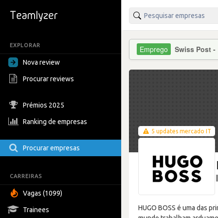
EXPLORAR
Swiss Post -
Nova review
Procurar reviews
Prémios 2025
Ranking de empresas
5 updates mercado IT
Procurar empresas
CARREIRAS
Vagas (1099)
HUGO BOSS é uma das princ
Trainees
mundo trabalham arduament