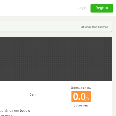
Login
Registo
Escolha dos Editores
pen
Company
0.0
Gerir
/5
0 Reviews
ionários em todo o
Ler mais