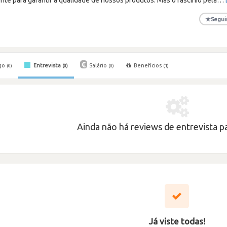
★
Segui
go
Entrevista
Salário
Benefícios
(0)
(0)
(0)
(1)
Ainda não há reviews de entrevista pa
Já viste todas!