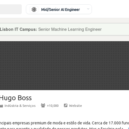
Mid/Senior AI Engineer
 Lisbon IT Campus:
Senior Machine Learning Engineer
Hugo Boss
Indústria & Serviços
·
+10,000
·
Website
ipais empresas premium de moda e estilo de vida. Cerca de 17.000 func
e para garantir a qualidade de nossos produtos. Mas o fascínio pela
…