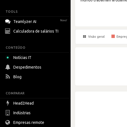
TOOLS
Novo!
Teamlyzer AI
Calculadora de salários TI
Visão geral
Empre
CONTEÚDO
Notícias IT
Despedimentos
Blog
COMPARAR
Head2Head
Indústrias
Empresas remote