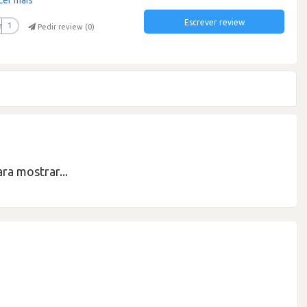
Escrever review
r
1
Pedir review (
0
)
ra mostrar...