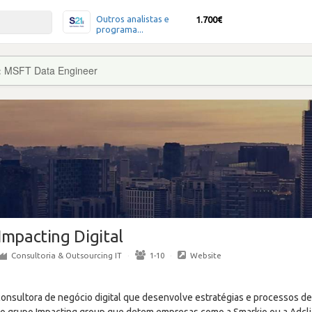
Outros analistas e
1.700€
programa...
:
MSFT Data Engineer
Impacting Digital
Consultoria & Outsourcing IT
·
1-10
·
Website
consultora de negócio digital que desenvolve estratégias e processos de
ao grupo Impacting group que detem empresas como a Smarkio ou a Adcli