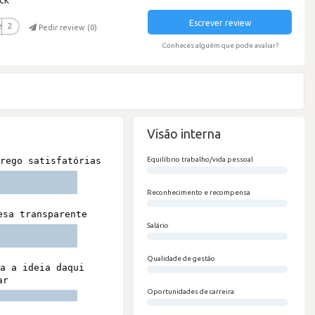
Escrever review
r
2
Pedir review (
0
)
Conheces alguém que pode avaliar?
Visão interna
Equilíbrio trabalho/vida pessoal
0/100
Reconhecimento e recompensa
0/100
Salário
0/100
Qualidade de gestão
0/100
Oportunidades de carreira
0/100