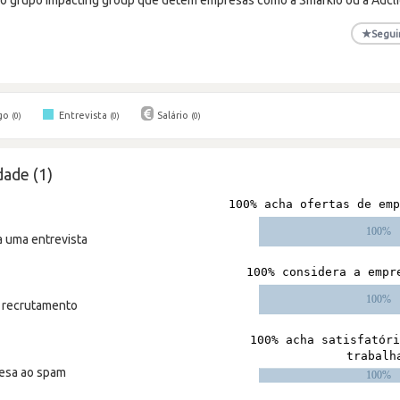
★
Segui
go
Entrevista
Salário
(0)
(0)
(0)
ade (1)
a uma entrevista
m recrutamento
resa ao spam