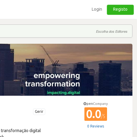
Login
Registo
Escolha dos Editores
pen
Company
0.0
Gerir
/5
0 Reviews
 transformação digital
ck