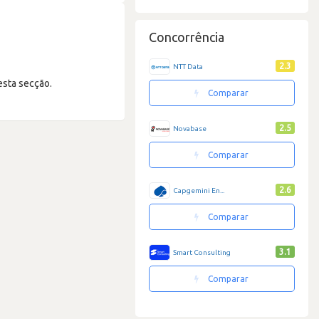
Concorrência
2.3
NTT Data
esta secção.
Comparar
2.5
Novabase
Comparar
2.6
Capgemini En...
Comparar
3.1
Smart Consulting
Comparar