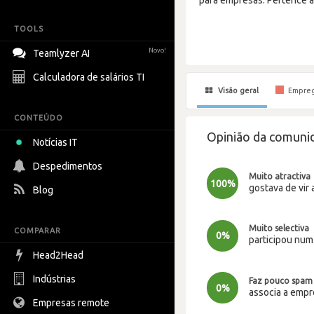
TOOLS
Novo!
Teamlyzer AI
Calculadora de salários TI
Visão geral
Empre
CONTEÚDO
Opinião da comunid
Notícias IT
Despedimentos
Muito atractiva
100%
gostava de vir 
Blog
Muito selectiva
COMPARAR
0%
participou nu
Head2Head
Indústrias
Faz pouco spam
0%
associa a emp
Empresas remote