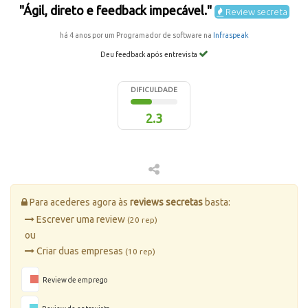
"Ágil, direto e feedback impecável."
Review secreta
há 4 anos por um Programador de software na
Infraspeak
Deu feedback após entrevista
DIFICULDADE
2.3
Para acederes agora às
reviews secretas
basta:
Escrever uma review
(20 rep)
ou
Criar duas empresas
(10 rep)
Review de emprego