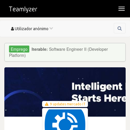
Togg
navi
Toggle
Utilizador anónimo
navigation
Iterable:
Software Engineer II (Developer
Platform)
9 updates mercado IT