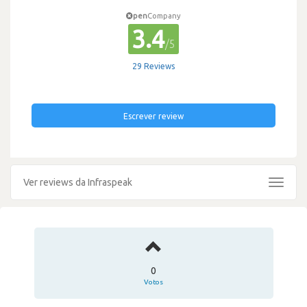
pen
Company
3.4
/5
29 Reviews
Escrever review
Ver reviews da Infraspeak
Toggle
navigat
0
Votos