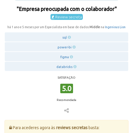
"Empresa preocupada com o colaborador"
Review secreta
há 1 ano e 5 meses por um Especialista em base de dados
Middle
na
Ingenious Lion
sql
power-bi
figma
databricks
SATISFAÇÃO
5.0
Recomendada
Para acederes agora às
reviews secretas
basta: