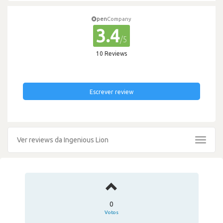
pen
Company
3.4
/5
10 Reviews
Escrever review
Ver reviews da Ingenious Lion
Toggle
navigat
0
Votos