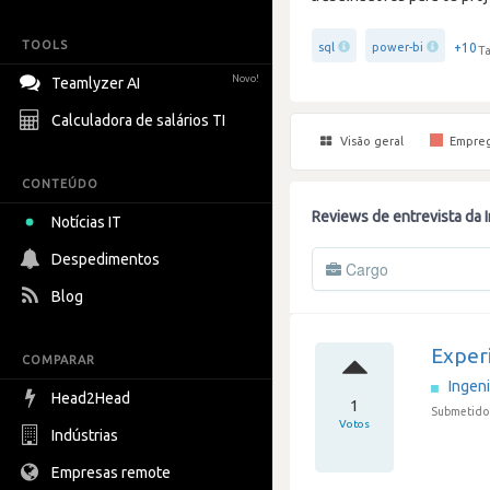
TOOLS
+10
sql
power-bi
Ta
Novo!
Teamlyzer AI
Calculadora de salários TI
Visão geral
Empre
CONTEÚDO
Reviews de entrevista da 
Notícias IT
Despedimentos
Cargo
Blog
Experi
COMPARAR
Ingen
Head2Head
1
Submetido
Votos
Indústrias
Empresas remote