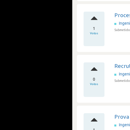
Proce
Ingen
1
Submetido
Votos
Recrut
Ingen
0
Submetido 
Votos
Prova 
Ingen