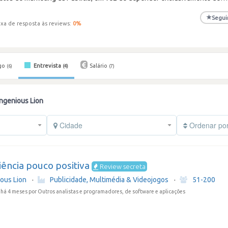
★
Segui
xa de resposta às reviews:
0
%
go
Entrevista
Salário
(6)
(4)
(7)
Ingenious Lion
Cidade
Ordenar po
ência pouco positiva
Review secreta
ious Lion
·
Publicidade, Multimédia & Videojogos
·
51-200
 há 4 meses
por Outros analistas e programadores, de software e aplicações