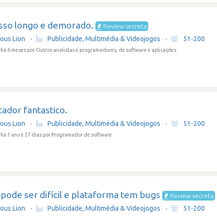
sso longo e demorado.
Review secreta
ious Lion
·
Publicidade, Multimédia & Videojogos
·
51-200
 há 6 meses
por Outros analistas e programadores, de software e aplicações
ador fantastico.
ious Lion
·
Publicidade, Multimédia & Videojogos
·
51-200
há 1 ano e 27 dias
por Programador de software
pode ser difícil e plataforma tem bugs
Review secreta
ious Lion
·
Publicidade, Multimédia & Videojogos
·
51-200