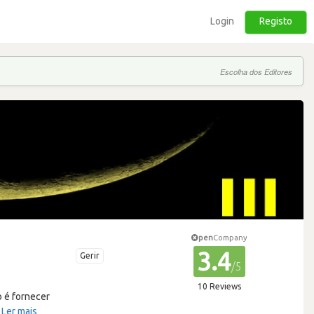
Login
Registo
Escolha dos Editores
pen
Company
3.4
Gerir
/5
10 Reviews
o é fornecer
…
Ler mais