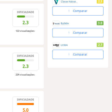
2.3
Clever Adver...
Comparar
DIFICULDADE
2.3
3.0
BySide
122 visualizações
Comparar
2.7
LOBA
Comparar
DIFICULDADE
2.3
224 visualizações
DIFICULDADE
5.0