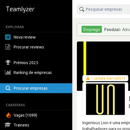
EXPLORAR
Feedzai:
Adva
Nova review
Procurar reviews
Prémios 2025
Ranking de empresas
1 update mercado IT
Procurar empresas
CARREIRAS
Vagas (1099)
Ingenious Lion é uma empre
Trainees
trabalhadores para os pro