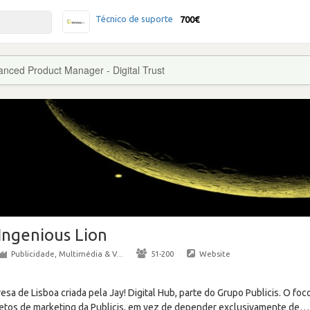
Técnico de suporte
700€
nced Product Manager - Digital Trust
Ingenious Lion
Publicidade, Multimédia & V...
·
51-200
·
Website
sa de Lisboa criada pela Jay! Digital Hub, parte do Grupo Publicis. O foc
jetos de marketing da Publicis, em vez de depender exclusivamente de