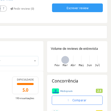
Escrever review
r
7
Pedir review (
0
)
Volume de reviews de entrevista
r
DIFICULDADE
Concorrência
5.0
2.6
Mobipium
110 visualizações
Comparar