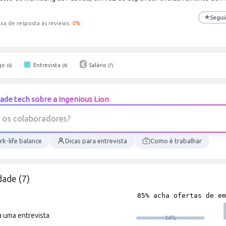
★
Segui
xa de resposta às reviews:
0
%
go
Entrevista
Salário
(6)
(4)
(7)
de tech sobre a Ingenious Lion
o
s
c
o
l
a
b
o
r
a
d
o
r
e
s
?
k-life balance
Dicas para entrevista
Como é trabalhar
ade (7)
a uma entrevista