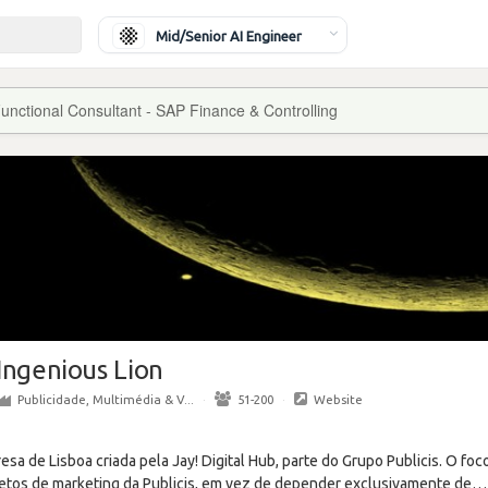
Mid/Senior AI Engineer
unctional Consultant - SAP Finance & Controlling
Ingenious Lion
Publicidade, Multimédia & V...
·
51-200
·
Website
sa de Lisboa criada pela Jay! Digital Hub, parte do Grupo Publicis. O foc
jetos de marketing da Publicis, em vez de depender exclusivamente de