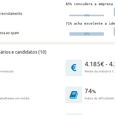
m recrutamento
resa ao spam
ários e candidatos (10)
4.185€ - 4
omendação
Média da indústria
1.
74
%
trabalhadas em média
Índice de dificuldade