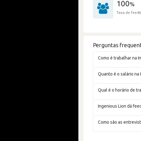
100
%
Taxa de feedb
Perguntas frequent
Como é trabalhar na I
Quanto é o salário na 
Qual é o horário de tr
Ingenious Lion dá fee
Como são as entrevist