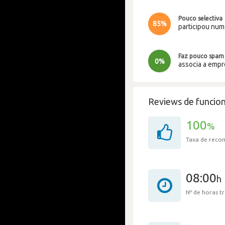
Pouco selectiva
85%
participou nu
Faz pouco spam
0%
associa a emp
Reviews de funcion
100
%
Taxa de rec
08:00
h
Nº de horas 