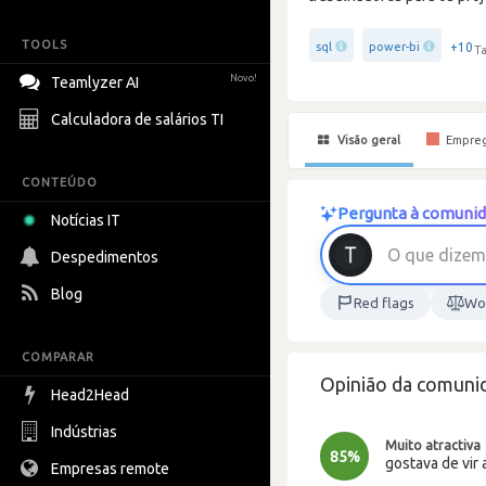
TOOLS
+10
sql
power-bi
Ta
Novo!
Teamlyzer AI
Calculadora de salários TI
Visão geral
Empre
CONTEÚDO
Pergunta à comunida
Notícias IT
O
q
u
e
d
i
z
e
m
Despedimentos
Blog
Red flags
Wor
COMPARAR
Opinião da comunid
Head2Head
Indústrias
Muito atractiva
85%
gostava de vir 
Empresas remote