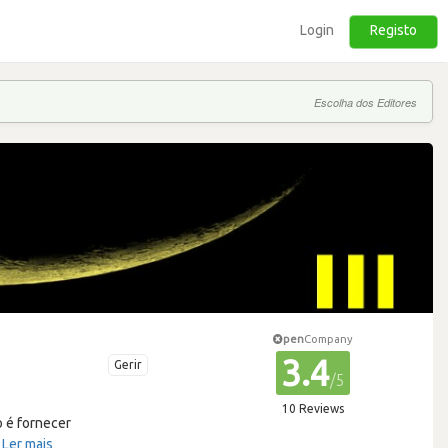
Login
Registo
Escolha dos Editores
pen
Company
3.4
Gerir
/5
10 Reviews
o é fornecer
…
Ler mais