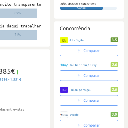
Dificuldade das entrevistas
74/100
Concorrência
3.5
Alts Digital
Comparar
2.6
360 Imprimir / Bizay
.385€
Comparar
351€ - 1.551€
2.6
Fullsix portugal
Comparar
 das entrevistas
3.0
BySide
Comparar