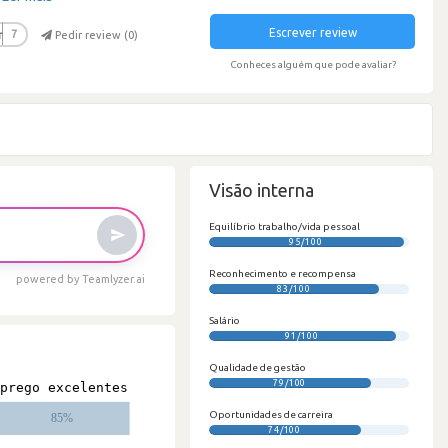
Escrever review
r
7
Pedir review (
0
)
Conheces alguém que pode avaliar?
Visão interna
Equilíbrio trabalho/vida pessoal
95/100
Reconhecimento e recompensa
powered by Teamlyzer.ai
83/100
Salário
91/100
Qualidade de gestão
79/100
Oportunidades de carreira
74/100