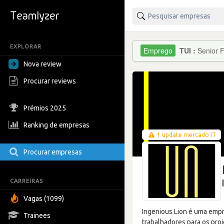
EXPLORAR
TUI :
Senior F
Nova review
Procurar reviews
Prémios 2025
Ranking de empresas
1 update mercado IT
Procurar empresas
CARREIRAS
Vagas (1099)
Ingenious Lion é uma empre
Trainees
trabalhadores para os pro