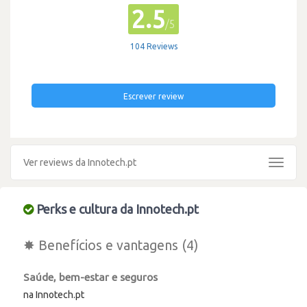
2.5
/5
104 Reviews
Escrever review
Ver reviews da Innotech.pt
Toggle
navigat
Perks e cultura da Innotech.pt
✸ Benefícios e vantagens (4)
Saúde, bem-estar e seguros
na Innotech.pt