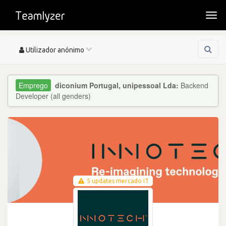
Togg
navi
Toggle
Utilizador anónimo
navigation
diconium Portugal, unipessoal Lda:
Backend
Developer (all genders)
5 updates mercado IT