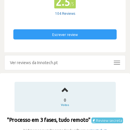
2.5
/5
104 Reviews
Escrever review
Ver reviews da Innotech.pt
Toggle
navigat
0
Votos
"Processo em 3 fases, tudo remoto"
Review secreta