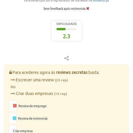
há 8 meses por um Programador de software na
Innotech.pt
Sem feedback após entrevista
DIFICULDADE
2.3
Para acederes agora às
reviews secretas
basta:
Escrever uma review
(20 rep)
ou
Criar duas empresas
(10 rep)
Review de emprego
Review de entrevista
Criar empresa