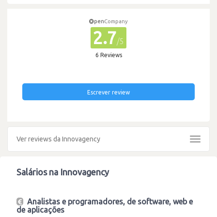
pen
Company
2.7
/5
6 Reviews
Escrever review
Ver reviews da Innovagency
Toggle
navigat
Salários na Innovagency
Analistas e programadores, de software, web e
de aplicações