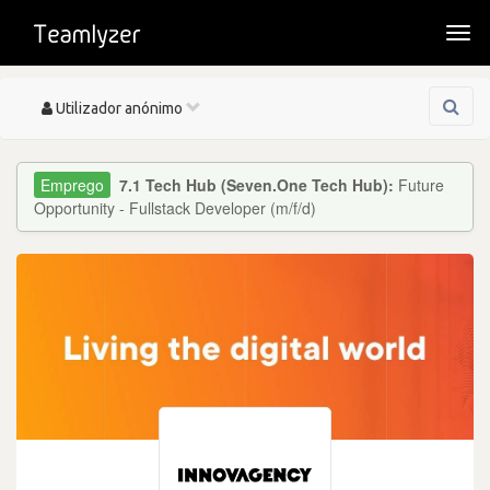
Togg
navi
Toggle
Utilizador anónimo
navigation
7.1 Tech Hub (Seven.One Tech Hub):
Future
Opportunity - Fullstack Developer (m/f/d)