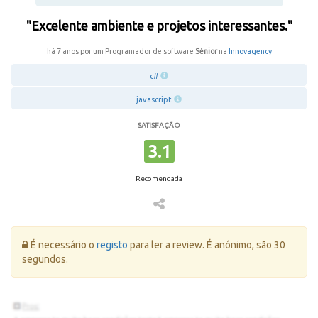
"Excelente ambiente e projetos interessantes."
há 7 anos por um Programador de software
Sénior
na
Innovagency
c#
javascript
SATISFAÇÃO
3.1
Recomendada
Erro:
É necessário o
registo
para ler a review. É anónimo, são 30
segundos.