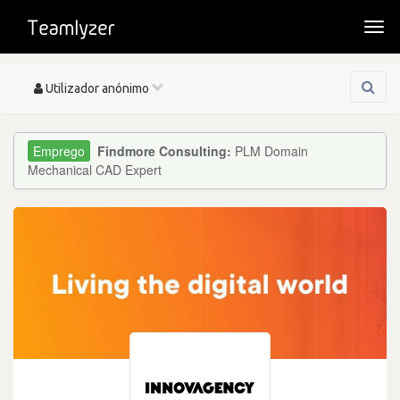
Togg
navi
Toggle
Utilizador anónimo
navigation
Findmore Consulting:
PLM Domain
Mechanical CAD Expert