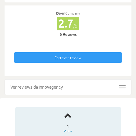
pen
Company
2.7
/5
6 Reviews
Escrever review
Ver reviews da Innovagency
Toggle
navigat
1
Votos