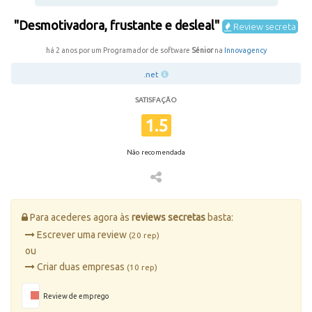
"Desmotivadora, frustante e desleal"
Review secreta
há 2 anos por um Programador de software
Sénior
na
Innovagency
.net
SATISFAÇÃO
1.5
Não recomendada
Para acederes agora às
reviews secretas
basta:
Escrever uma review
(20 rep)
ou
Criar duas empresas
(10 rep)
Review de emprego