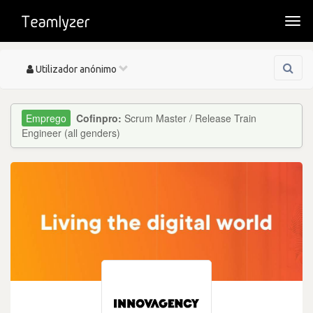
Togg
navi
Toggle
Utilizador anónimo
navigation
Cofinpro:
Scrum Master / Release Train
Engineer (all genders)