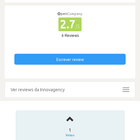
pen
Company
2.7
/5
6 Reviews
Escrever review
Ver reviews da Innovagency
Toggle
navigat
1
Votos