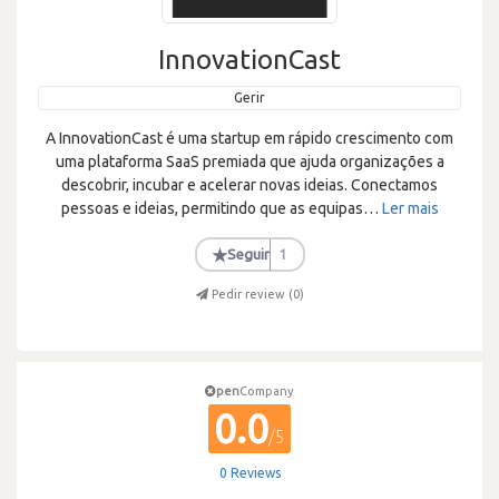
InnovationCast
Gerir
A InnovationCast é uma startup em rápido crescimento com
uma plataforma SaaS premiada que ajuda organizações a
descobrir, incubar e acelerar novas ideias. Conectamos
pessoas e ideias, permitindo que as equipas
…
Ler mais
★
Seguir
1
Pedir review (
0
)
pen
Company
0.0
/5
0 Reviews