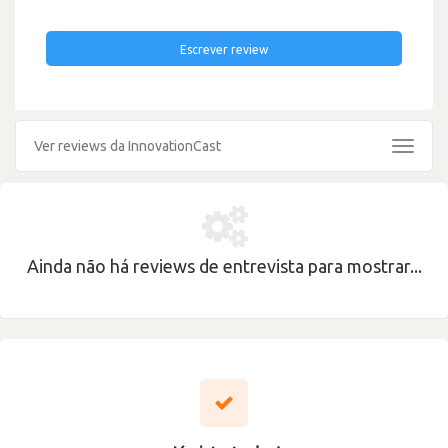
Escrever review
Ver reviews da InnovationCast
Toggle
navigat
Ainda não há reviews de entrevista para mostrar...