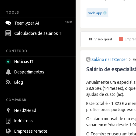
TOOLS
web-app
Novo!
Teamlyzer AI
Calculadora de salários TI
Visão geral
Empre
CONTEÚDO
Salário na ITCenter
E
Notícias IT
Salário de especiali
Despedimentos
Blog
Anualmente um especialis
28.959€ (14 meses), o que
ajudas de custo (ac).
COMPARAR
Este total é - 1.823€ a m
profissionais portugueses 
Head2Head
O salário mensal de um es
Indústrias
variar em média desde 1.9
Empresas remote
O Teamlyzer usou um total