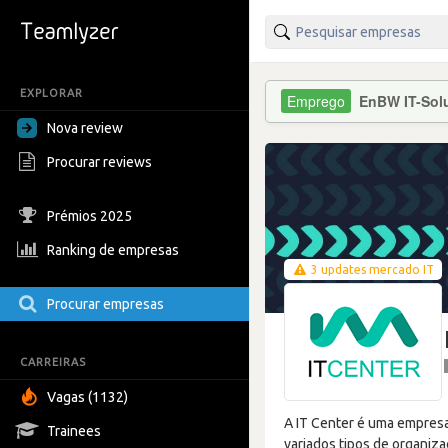
EXPLORAR
EnBW IT-Solu
Nova review
Procurar reviews
Prémios 2025
Ranking de empresas
3 updates mercado IT
Procurar empresas
CARREIRAS
Vagas (1132)
A IT Center é uma empresa
Trainees
variados tipos de organiz