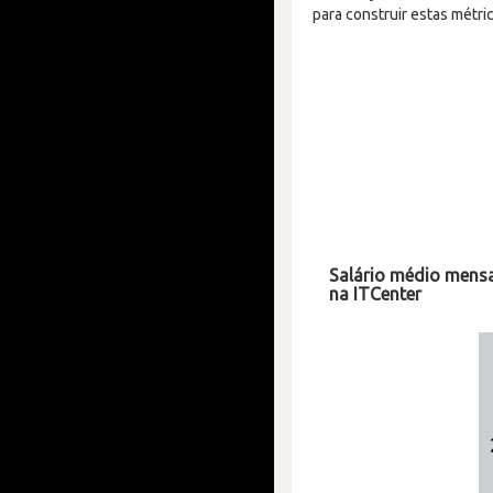
para construir estas métric
Salário médio mensa
na ITCenter