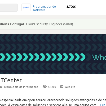
Programador de
3.700€
software
tions Portugal:
Cloud Security Engineer (f/m/d)
ITCenter
Tecnologia da Informação
·
51-200
·
Website
 especializada em open source, oferecendo soluções avançadas e de ba
ações. À vasta gama de soluções e serviços alia-se uma equipa com
…
Ler