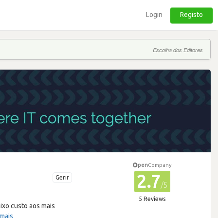
Login
Registo
Escolha dos Editores
pen
Company
2.7
Gerir
/5
5 Reviews
ixo custo aos mais
 mais