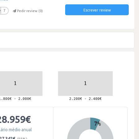
Escrever review
r
7
Pedir review (
0
)
28.959€
lário médio anual
27.342€
(93%)