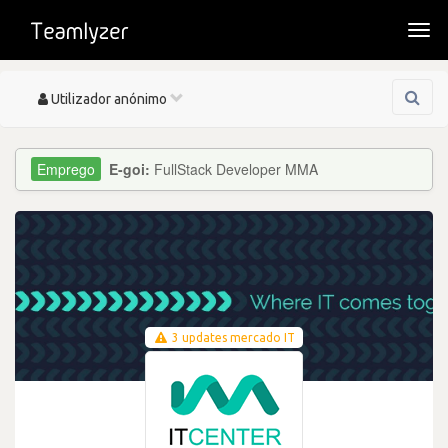
Togg
navi
Toggle
Utilizador anónimo
navigation
E-goi:
FullStack Developer MMA
3 updates mercado IT