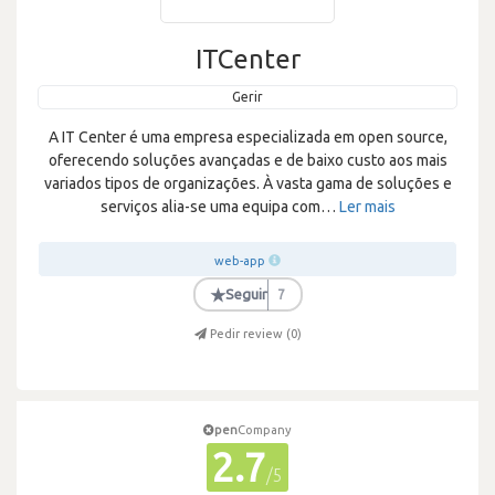
ITCenter
Gerir
A IT Center é uma empresa especializada em open source,
oferecendo soluções avançadas e de baixo custo aos mais
variados tipos de organizações. À vasta gama de soluções e
serviços alia-se uma equipa com
…
Ler mais
web-app
★
Seguir
7
Pedir review (
0
)
pen
Company
2.7
/5