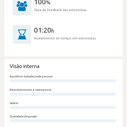
100
%
Taxa de feedback das entrevistas
01:20
h
Investimento de tempo em entrevistas
Visão interna
Equilíbrio trabalho/vida pessoal
0/100
Reconhecimento e recompensa
0/100
Salário
0/100
Qualidade de gestão
0/100