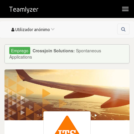
Togg
navi
Toggle
Utilizador anónimo
navigation
Crossjoin Solutions:
Spontaneous
Applications