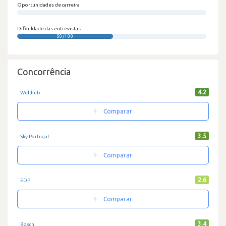
Oportunidades de carreira
0/100
Dificuldade das entrevistas
50/100
Concorrência
4.2
Wellhub
Comparar
3.5
Sky Portugal
Comparar
2.6
EDP
Comparar
3.4
Bosch