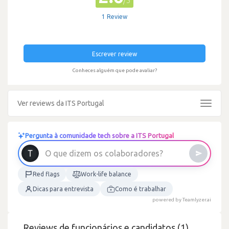
/5
1 Review
Escrever review
Conheces alguém que pode avaliar?
Ver reviews da ITS Portugal
Toggle
navigat
Pergunta à comunidade tech sobre a ITS Portugal
O
q
u
e
d
i
z
e
m
o
s
c
o
l
a
b
o
r
a
d
o
r
e
s
?
Red flags
Work-life balance
Dicas para entrevista
Como é trabalhar
powered by Teamlyzer.ai
Reviews de funcionários e candidatos (1)