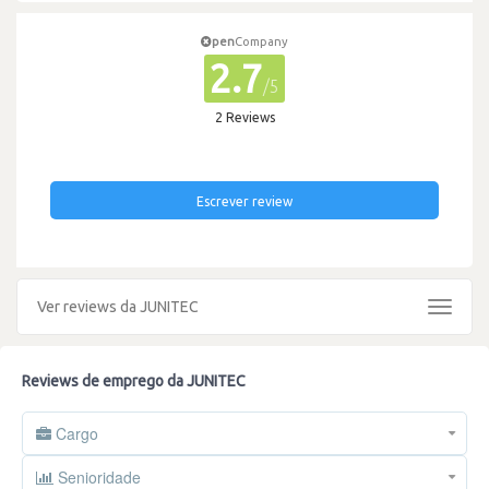
pen
Company
2.7
/5
2 Reviews
Escrever review
Ver reviews da JUNITEC
Toggle
navigat
Reviews de emprego da JUNITEC
Cargo
Senioridade