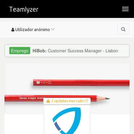
Togg
navi
Toggle
Utilizador anónimo
navigation
HiBob:
Customer Success Manager - Lisbon
2 updates mercado IT