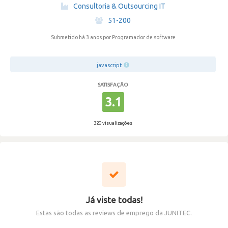
·
Consultoria & Outsourcing IT
·
51-200
Submetido há 3 anos
por Programador de software
javascript
SATISFAÇÃO
3.1
320 visualizações
Já viste todas!
Estas são todas as reviews de emprego da JUNITEC.