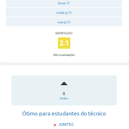
linux
node.js
vue-js
SATISFAÇÃO
2.1
326 visualizações
0
Votos
Ótimo para estudantes do técnico
JUNITEC