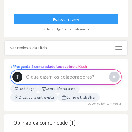
Escrever review
Conheces alguém que pode avaliar?
Ver reviews da Kitch
Toggle
navigat
Pergunta à comunidade tech sobre a Kitch
O
q
u
e
d
i
z
e
m
o
s
c
o
l
a
b
o
r
a
d
o
r
e
s
?
Red flags
Work-life balance
Dicas para entrevista
Como é trabalhar
powered by Teamlyzer.ai
Opinião da comunidade (1)