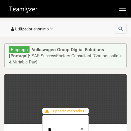
Togg
navi
Toggle
Utilizador anónimo
navigation
Volkswagen Group Digital Solutions
[Portugal]:
SAP SuccessFactors Consultant (Compensation
& Variable Pay)
2 updates mercado IT