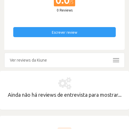
0.0
/5
0 Reviews
Escrever review
Ver reviews da Kiune
Toggle
navigat
Ainda não há reviews de entrevista para mostrar...