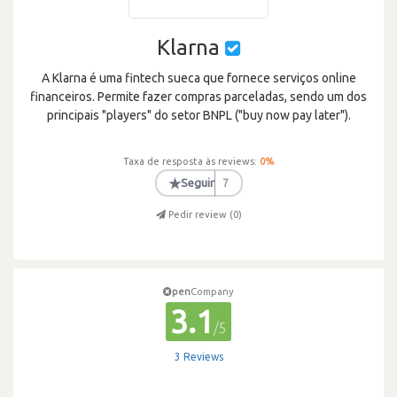
Klarna
A Klarna é uma fintech sueca que fornece serviços online
financeiros. Permite fazer compras parceladas, sendo um dos
principais "players" do setor BNPL ("buy now pay later").
Taxa de resposta às reviews:
0
%
★
Seguir
7
Pedir review (
0
)
pen
Company
3.1
/5
3 Reviews