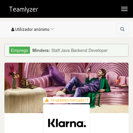
Togg
navi
Toggle
Utilizador anónimo
navigation
Mindera:
Staff Java Backend Developer
70 updates mercado IT