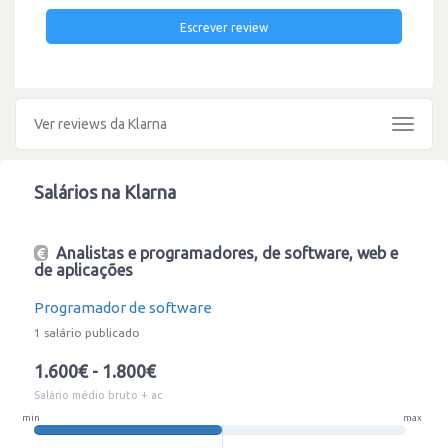
Escrever review
Ver reviews da Klarna
Toggle
navigat
Salários na Klarna
Analistas e programadores, de software, web e
de aplicações
Programador de software
1 salário publicado
1.600€ - 1.800€
Salário médio bruto + ac
min
max