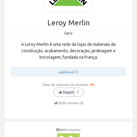
Leroy Merlin
Gerir
A Leroy Merlin é uma rede de lojas de materiais de
construção, acabamento, decoração, jardinagem e
bricolagem, fundada na França.
adobe-xd
Taxa de resposta às reviews:
0
%
★
Seguir
3
Pedir review (
0
)
pen
Company