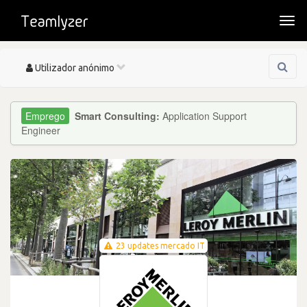
Togg
navi
Toggle
Utilizador anónimo
navigation
Smart Consulting:
Application Support
Engineer
23 updates mercado IT