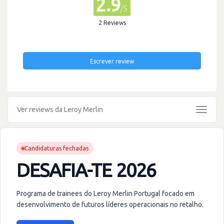
2.9
/5
2 Reviews
Escrever review
Ver reviews da Leroy Merlin
Toggle
navigat
Candidaturas fechadas
DESAFIA-TE 2026
Programa de trainees do Leroy Merlin Portugal focado em
desenvolvimento de futuros líderes operacionais no retalho.