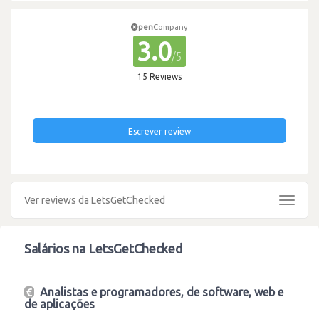
pen
Company
3.0
/5
15 Reviews
Escrever review
Ver reviews da LetsGetChecked
Toggle
navigat
Salários na LetsGetChecked
Analistas e programadores, de software, web e
de aplicações