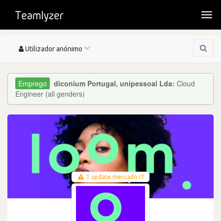
Togg
navi
Toggle
Utilizador anónimo
navigation
diconium Portugal, unipessoal Lda:
Cloud
Engineer (all genders)
1 update mercado IT