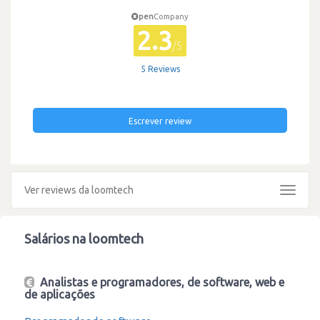
pen
Company
2.3
/5
5 Reviews
Escrever review
Ver reviews da loomtech
Toggle
navigat
Salários na loomtech
Analistas e programadores, de software, web e
de aplicações