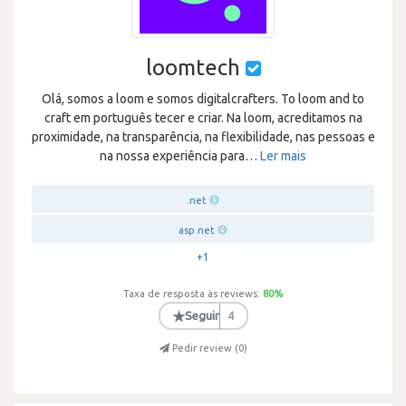
loomtech
Olá, somos a loom e somos digitalcrafters. To loom and to
craft em português tecer e criar. Na loom, acreditamos na
proximidade, na transparência, na flexibilidade, nas pessoas e
na nossa experiência para
…
Ler mais
.net
asp.net
+1
Taxa de resposta às reviews:
80
%
★
Seguir
4
Pedir review (
0
)