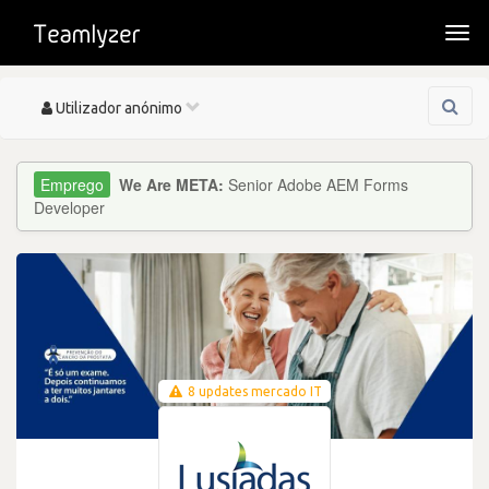
Togg
navi
Toggle
Utilizador anónimo
navigation
We Are META:
Senior Adobe AEM Forms
Developer
8 updates mercado IT