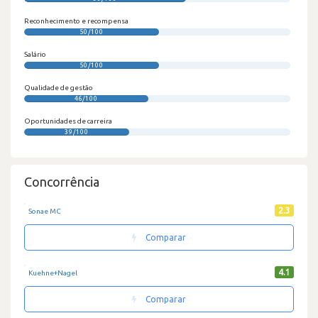
Reconhecimento e recompensa
50/100
Salário
50/100
Qualidade de gestão
46/100
Oportunidades de carreira
39/100
Concorrência
2.3
Sonae MC
Comparar
4.1
Kuehne+Nagel
Comparar