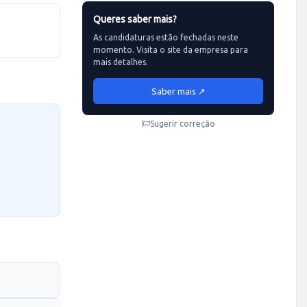
Queres saber mais?
As candidaturas estão fechadas neste
momento. Visita o site da empresa para
mais detalhes.
Saber mais ↗
Sugerir correção