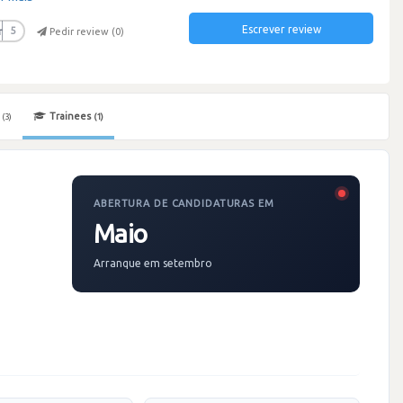
Escrever review
r
5
Pedir review (
0
)
s
Trainees
(3)
(1)
ABERTURA DE CANDIDATURAS EM
Maio
Arranque em setembro