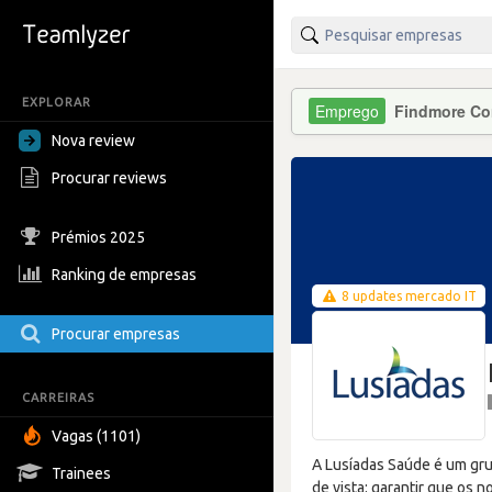
EXPLORAR
Findmore Co
Nova review
Procurar reviews
Prémios 2025
Ranking de empresas
8 updates mercado IT
Procurar empresas
CARREIRAS
Vagas (1101)
A Lusíadas Saúde é um gr
Trainees
de vista: garantir que os 