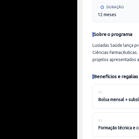
DURAÇÃO
12 meses
Sobre o programa
Lusíadas Saúde lança p
Ciências Farmacêuticas.
projetos apresentados a
Benefícios e regalias
01
bolsa mensal + subs
03
formação técnica e