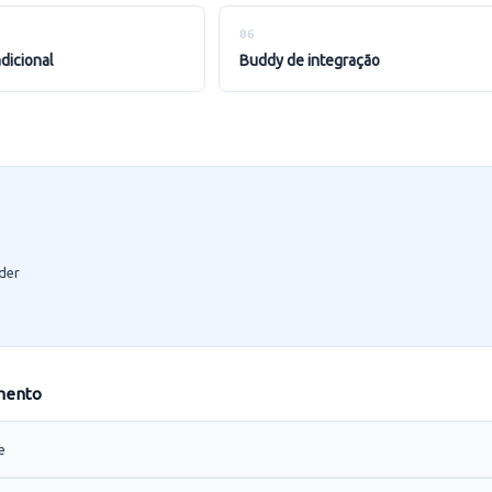
06
adicional
buddy de integração
der
mento
e