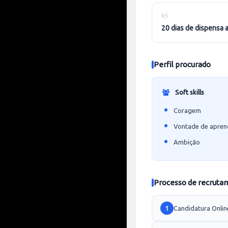
05
20 dias de dispensa 
Perfil procurado
Soft skills
Coragem
Vontade de apren
Ambição
Processo de recruta
Candidatura Onlin
1