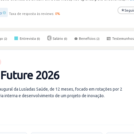
★
Segui
ry
Taxa de resposta às reviews:
0
%
go
Entrevista
Salário
Benefícios
Testemunho
(2)
(0)
(0)
(2)
 Future 2026
augural da Lusíadas Saúde, de 12 meses, focado em rotações por 2
ria interna e desenvolvimento de um projeto de inovação.