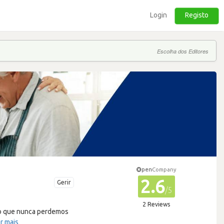
Login
Registo
Escolha dos Editores
pen
Company
2.6
Gerir
/5
2 Reviews
so que nunca perdemos
r mais