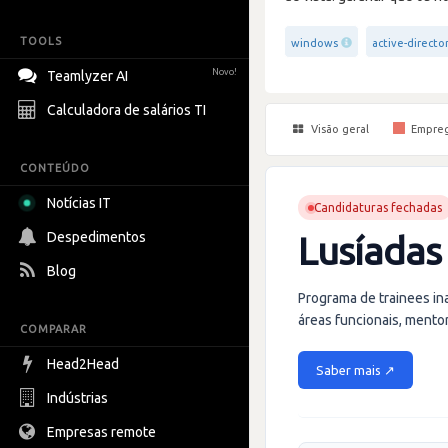
TOOLS
windows
active-directo
Novo!
Teamlyzer AI
Calculadora de salários TI
Visão geral
Empre
CONTEÚDO
Notícias IT
Candidaturas fechadas
Despedimentos
Lusíadas
Blog
Programa de trainees in
áreas funcionais, mento
COMPARAR
Head2Head
Saber mais ↗
Indústrias
Empresas remote