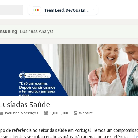
Team Lead, DevOps Engineer
nsulting:
Business Analyst -
Lusíadas Saúde
Indústria & Serviços
·
1,001-5,000
·
Website
upo de referência no setor da saúde em Portugal. Temos um compromis
nossos clientes se sintam em boas mãos, não apenas pela excelência,
…
Le