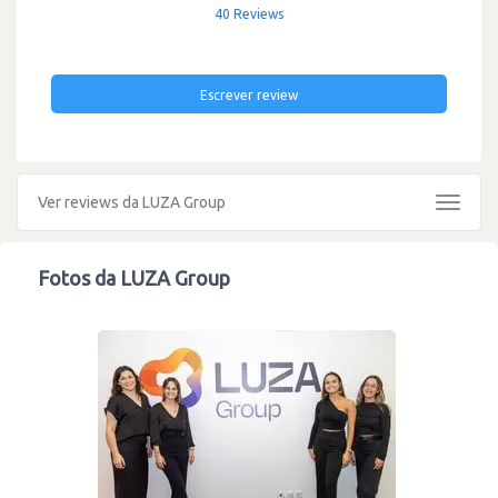
40 Reviews
Escrever review
Ver reviews da LUZA Group
Toggle
navigat
Fotos da LUZA Group