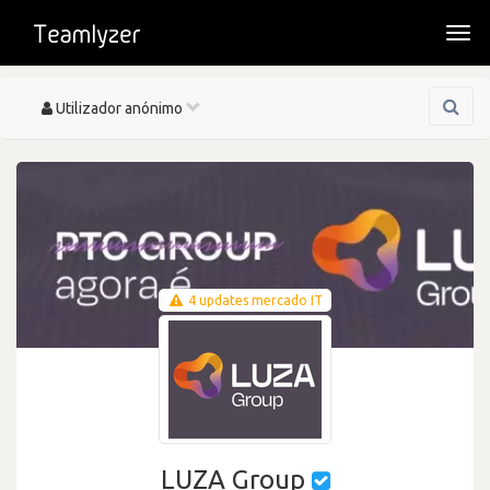
Togg
navi
Toggle
Utilizador anónimo
navigation
4 updates mercado IT
LUZA Group