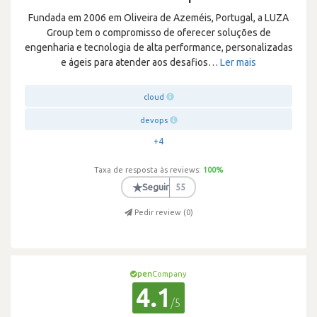
Fundada em 2006 em Oliveira de Azeméis, Portugal, a LUZA
Group tem o compromisso de oferecer soluções de
engenharia e tecnologia de alta performance, personalizadas
e ágeis para atender aos desafios
…
Ler mais
cloud
devops
+4
Taxa de resposta às reviews:
100
%
★
Seguir
55
Pedir review (
0
)
pen
Company
4.1
/5