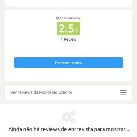
pen
Company
2.5
/5
1 Review
Escrever review
Ver reviews da Montepio Crédito
Toggle
navigat
Ainda não há reviews de entrevista para mostrar...