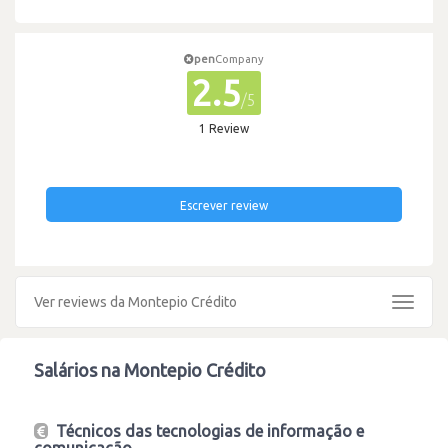
pen
Company
2.5
/5
1 Review
Escrever review
Ver reviews da Montepio Crédito
Toggle
navigat
Salários na Montepio Crédito
Técnicos das tecnologias de informação e