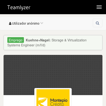
Togg
navi
Toggle
Utilizador anónimo
navigation
Kuehne+Nagel:
Storage & Virtualization
Systems Engineer (m/f/d)