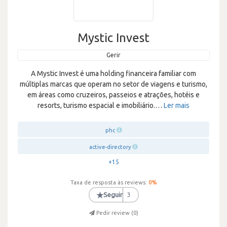
Mystic Invest
Gerir
A Mystic Invest é uma holding financeira familiar com
múltiplas marcas que operam no setor de viagens e turismo,
em áreas como cruzeiros, passeios e atrações, hotéis e
resorts, turismo espacial e imobiliário.
…
Ler mais
phc
active-directory
+15
Taxa de resposta às reviews:
0
%
★
Seguir
3
Pedir review (
0
)