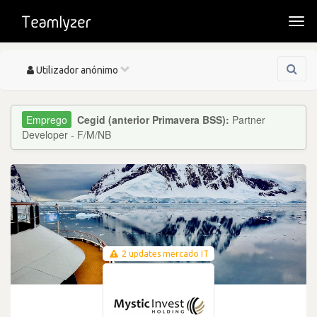
Togg
navi
Toggle
Utilizador anónimo
navigation
Cegid (anterior Primavera BSS):
Partner
Developer - F/M/NB
2 updates mercado IT