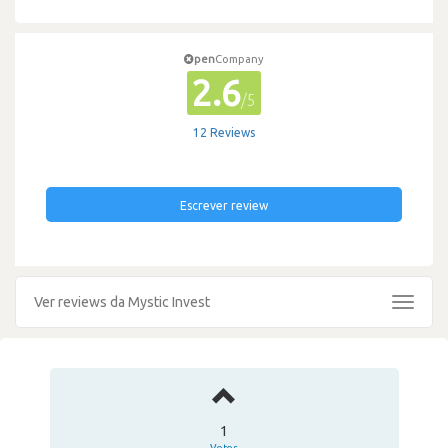
pen
Company
2.6
/5
12 Reviews
Escrever review
Ver reviews da Mystic Invest
Toggle
navigat
1
Votos