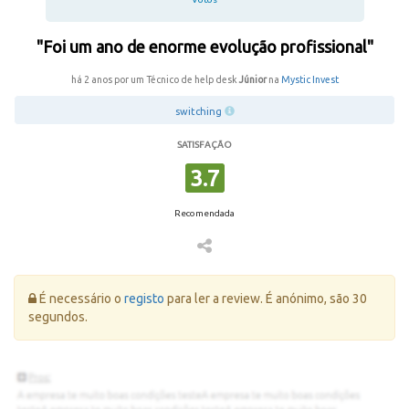
"Foi um ano de enorme evolução profissional"
há 2 anos por um Técnico de help desk
Júnior
na
Mystic Invest
switching
SATISFAÇÃO
3.7
Recomendada
Erro:
É necessário o
registo
para ler a review. É anónimo, são 30
segundos.