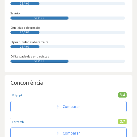
25/100
Salário
50/100
Qualidade de gestão
25/100
Oportunidades de carreira
25/100
Dificuldade das entrevistas
50/100
Concorrência
3.4
Blip.pt
Comparar
2.7
Farfetch
Comparar