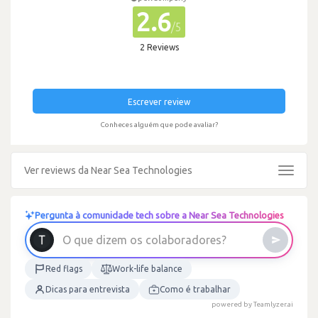
2.6
/5
2 Reviews
Escrever review
Conheces alguém que pode avaliar?
Ver reviews da Near Sea Technologies
Toggle
navigat
Pergunta à comunidade tech sobre a Near Sea Technologies
O
q
u
e
d
i
z
e
m
o
s
c
o
l
a
b
o
r
a
d
o
r
e
s
?
Red flags
Work-life balance
Dicas para entrevista
Como é trabalhar
powered by Teamlyzer.ai