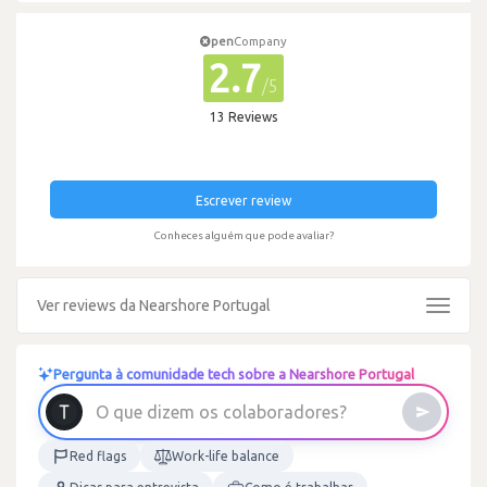
pen
Company
2.7
/5
13 Reviews
Escrever review
Conheces alguém que pode avaliar?
Ver reviews da Nearshore Portugal
Toggle
navigat
Pergunta à comunidade tech sobre a Nearshore Portugal
?
s
e
r
o
d
a
r
o
b
a
l
O
q
u
e
d
i
z
e
m
o
s
c
o
Red flags
Work-life balance