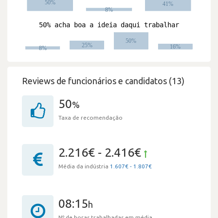
Reviews de funcionários e candidatos (13)
50
%
Taxa de recomendação
2.216€ - 2.416€
Média da indústria
1.607€ - 1.807€
08:15
h
Nº de horas trabalhadas em média