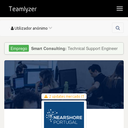
Togg
navi
Toggle
Utilizador anónimo
navigation
Smart Consulting:
Technical Support Engineer
2 updates mercado IT