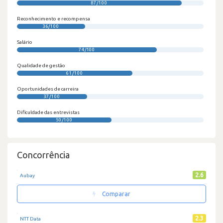
87/100
Reconhecimento e recompensa
36/100
Salário
74/100
Qualidade de gestão
61/100
Oportunidades de carreira
37/100
Dificuldade das entrevistas
50/100
Concorrência
2.6
Aubay
Comparar
2.3
NTT Data