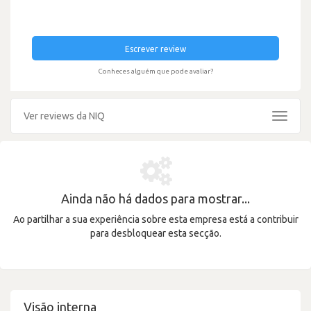
Escrever review
Conheces alguém que pode avaliar?
Ver reviews da NIQ
Toggle
navigat
Ainda não há dados para mostrar...
Ao partilhar a sua experiência sobre esta empresa está a contribuir
para desbloquear esta secção.
Visão interna