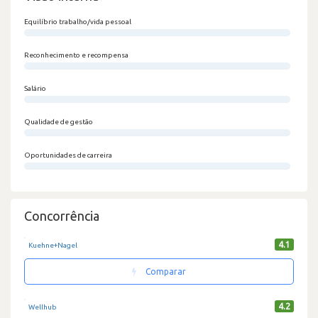
Equilíbrio trabalho/vida pessoal
0/100
Reconhecimento e recompensa
0/100
Salário
0/100
Qualidade de gestão
0/100
Oportunidades de carreira
0/100
Concorrência
4.1
Kuehne+Nagel
Comparar
4.2
Wellhub