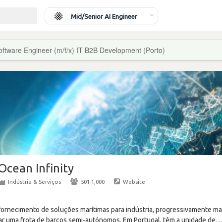
Mid/Senior AI Engineer
oftware Engineer (m/f/x) IT B2B Development (Porto)
Ocean Infinity
Indústria & Serviços
·
501-1,000
·
Website
ornecimento de soluções marítimas para indústria, progressivamente ma
iar uma frota de barcos semi-autónomos. Em Portugal, têm a unidade de