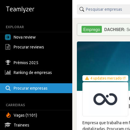
EXPLORAR
DACHSER:
S
Nova review
Procurar reviews
Prémios 2025
Ranking de empresas
4 updates mercado IT
Procurar empresas
CARREIRAS
Vagas (1101)
Empresa que trabalha em f
Trainees
digitalizadas. Procuram cr