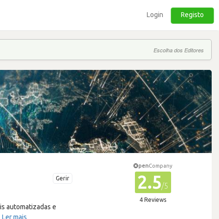
Login
Registo
Escolha dos Editores
pen
Company
2.5
Gerir
/5
4 Reviews
is automatizadas e
…
Ler mais