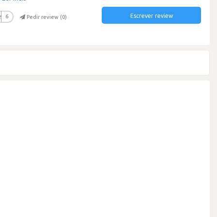
Escrever review
r
6
Pedir review (
0
)