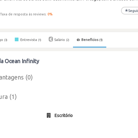
★
Segui
Taxa de resposta às reviews:
0
%
go
Entrevista
Salário
Benefícios
(3)
(1)
(2)
(1)
da Ocean Infinity
antagens (0)
ura (1)
Escritório