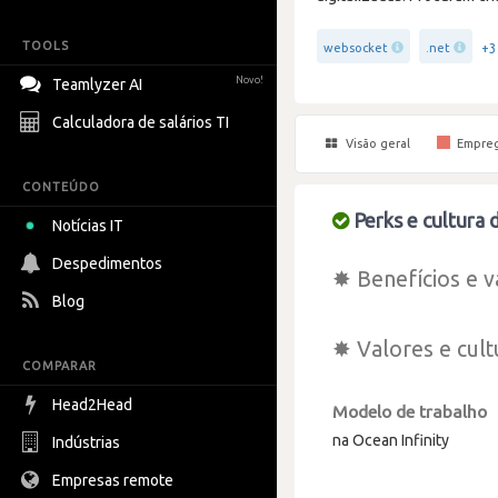
TOOLS
+3
websocket
.net
Novo!
Teamlyzer AI
Calculadora de salários TI
Visão geral
Empre
CONTEÚDO
Perks e cultura 
Notícias IT
Despedimentos
✸ Benefícios e v
Blog
✸ Valores e cult
COMPARAR
Head2Head
Modelo de trabalho
na Ocean Infinity
Indústrias
Empresas remote