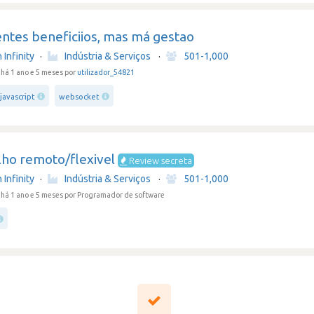
ntes beneficiios, mas má gestao
Infinity
·
Indústria & Serviços
·
501-1,000
há 1 ano e 5 meses por
utilizador_54821
javascript
websocket
lho remoto/flexivel
Review secreta
Infinity
·
Indústria & Serviços
·
501-1,000
há 1 ano e 5 meses
por Programador de software