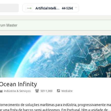
Artificial Intelligence Engineer
44-52k€
rum Master
Ocean Infinity
Indústria & Serviços
·
501-1,000
·
Website
ornecimento de soluções marítimas para indústria, progressivamente ma
iar uma frota de barcos semi-autónomos. Em Portugal, têm a unidade de