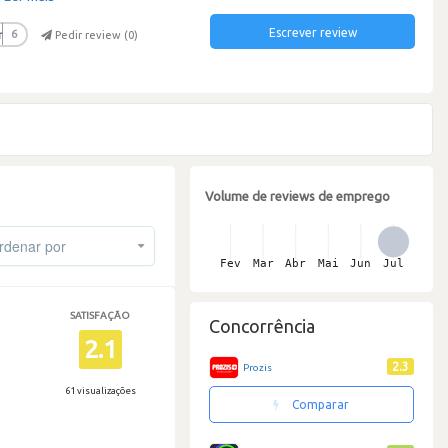
Escrever review
r
6
Pedir review (
0
)
Volume de reviews de emprego
denar por
SATISFAÇÃO
Concorrência
2.1
2.3
Prozis
61 visualizações
Comparar