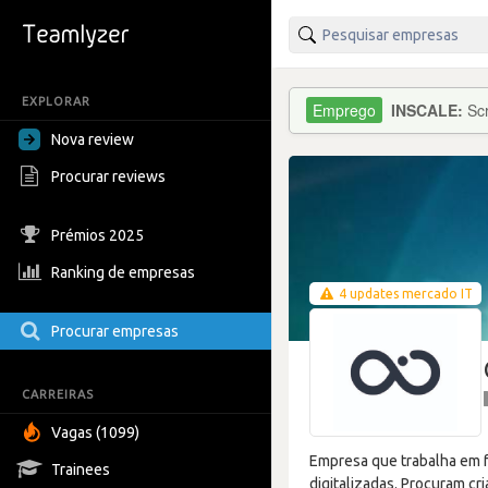
EXPLORAR
INSCALE:
Sc
Nova review
Procurar reviews
Prémios 2025
Ranking de empresas
4 updates mercado IT
Procurar empresas
CARREIRAS
Vagas (1099)
Empresa que trabalha em f
Trainees
digitalizadas. Procuram cr