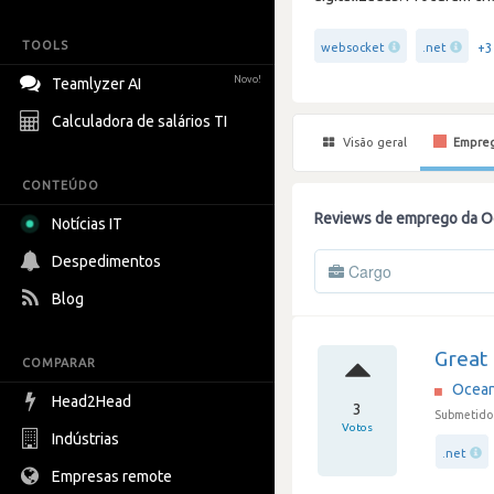
TOOLS
+3
websocket
.net
Novo!
Teamlyzer AI
Calculadora de salários TI
Visão geral
Empre
CONTEÚDO
Reviews de emprego da Oc
Notícias IT
Despedimentos
Cargo
Blog
Great 
COMPARAR
Ocean 
Head2Head
3
Submetido 
Votos
Indústrias
.net
Empresas remote