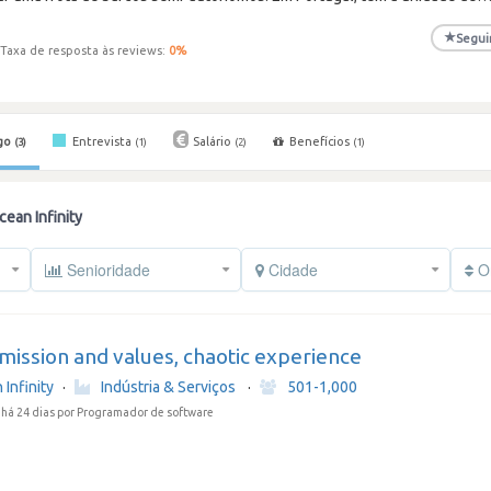
★
Segui
Taxa de resposta às reviews:
0
%
go
Entrevista
Salário
Benefícios
(3)
(1)
(2)
(1)
ean Infinity
Senioridade
Cidade
Or
mission and values, chaotic experience
Infinity
·
Indústria & Serviços
·
501-1,000
há 24 dias
por Programador de software