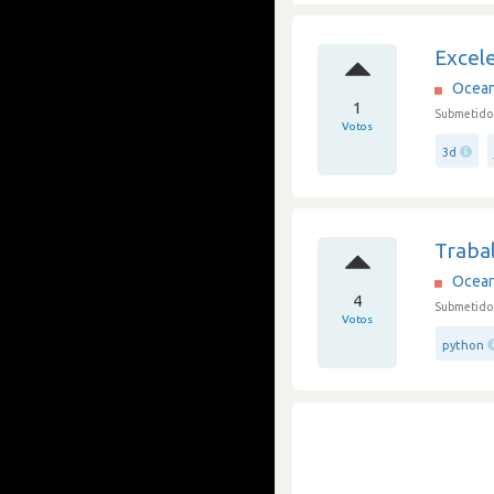
Excele
Ocean 
1
Submetido 
Votos
3d
Traba
Ocean 
4
Submetido 
Votos
python