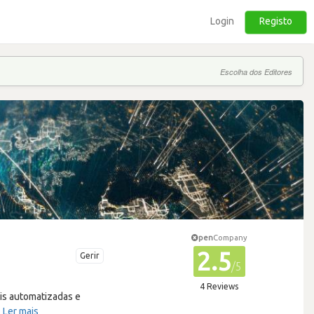
Login
Registo
Escolha dos Editores
pen
Company
2.5
Gerir
/5
4 Reviews
is automatizadas e
…
Ler mais