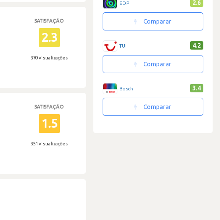
2.6
EDP
SATISFAÇÃO
Comparar
2.3
4.2
TUI
370 visualizações
Comparar
3.4
Bosch
Comparar
SATISFAÇÃO
1.5
351 visualizações