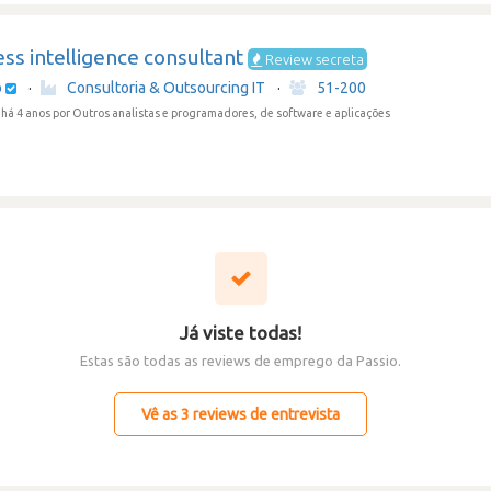
ss intelligence consultant
Review secreta
o
·
Consultoria & Outsourcing IT
·
51-200
há 4 anos
por Outros analistas e programadores, de software e aplicações
Já viste todas!
Estas são todas as reviews de emprego da Passio.
Vê as 3 reviews de entrevista