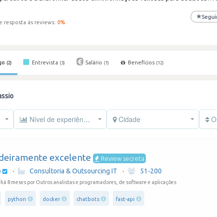
★
Segui
e resposta às reviews:
0
%
go
Entrevista
Salário
Benefícios
(2)
(3)
(1)
(12)
assio
Nível de experiência
Cidade
Or
deiramente excelente
Review secreta
o
·
Consultoria & Outsourcing IT
·
51-200
 há 8 meses
por Outros analistas e programadores, de software e aplicações
python
docker
chatbots
fast-api