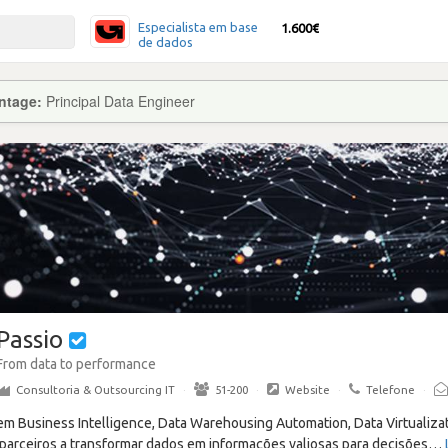
Especialista em base
1.600€
de dados
ntage:
Principal Data Engineer
Passio
From data to performance
Consultoria & Outsourcing IT
·
51-200
·
Website
·
Telefone
·
em Business Intelligence, Data Warehousing Automation, Data Virtualizat
e parceiros a transformar dados em informações valiosas para decisões
…