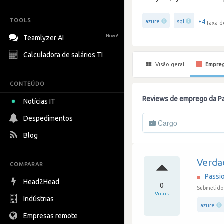
TOOLS
+4
azure
sql
Taxa d
Novo!
Teamlyzer AI
Calculadora de salários TI
Visão geral
Empre
CONTEÚDO
Reviews de emprego da P
Notícias IT
Despedimentos
Cargo
Blog
Verda
COMPARAR
Passi
Head2Head
0
Submetido
Votos
Indústrias
azure
Empresas remote