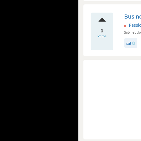
Busine
Passi
0
Submetido 
Votos
sql