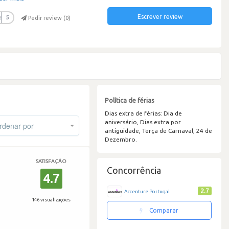
Escrever review
r
5
Pedir review (
0
)
Política de férias
Dias extra de férias: Dia de
aniversário, Dias extra por
denar por
antiguidade, Terça de Carnaval, 24 de
Dezembro.
SATISFAÇÃO
Concorrência
4.7
2.7
Accenture Portugal
146 visualizações
Comparar