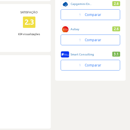
2.6
Capgemini En...
SATISFAÇÃO
Comparar
2.3
2.6
Aubay
654 visualizações
Comparar
3.1
Smart Consulting
Comparar