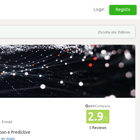
Login
Registo
Escolha dos Editores
pen
Company
2.9
/5
E-mail
5 Reviews
ion e Predictive
Ler mais