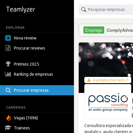
EXPLORAR
ComplyAdva
Nova review
Procurar reviews
Prémios 2025
Ranking de empresas
4 updates mercado IT
Procurar empresas
CARREIRAS
Vagas (1096)
Consultora especializada 
Trainees
Analytics, ajuda clientes 