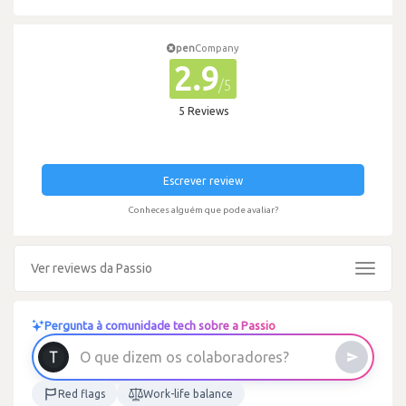
pen
Company
2.9
/5
5 Reviews
Escrever review
Conheces alguém que pode avaliar?
Ver reviews da Passio
Toggle
navigat
Pergunta à comunidade tech sobre a Passio
O
q
u
e
d
i
z
e
m
o
s
c
o
l
a
b
o
r
a
d
o
r
e
s
?
Red flags
Work-life balance