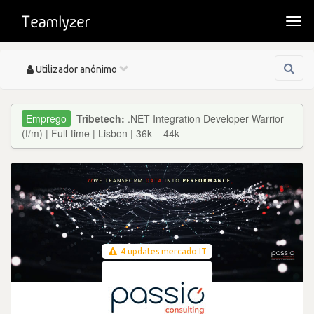
Togg
navi
Toggle
Utilizador anónimo
navigation
Tribetech:
.NET Integration Developer Warrior
(f/m) | Full-time | Lisbon | 36k – 44k
4 updates mercado IT