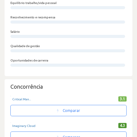
Equilíbrio trabalho/vida pessoal
0/100
Reconhecimento e recompensa
0/100
Salário
0/100
Qualidade de gestão
0/100
Oportunidades de carreira
0/100
Concorrência
3.1
Critical Man...
Comparar
4.3
Imaginary Cloud