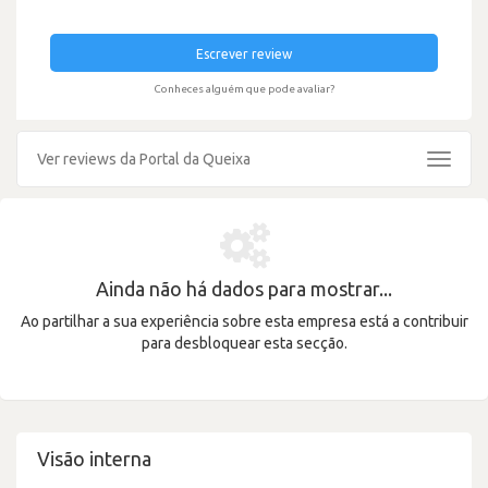
Escrever review
Conheces alguém que pode avaliar?
Ver reviews da Portal da Queixa
Toggle
navigat
Ainda não há dados para mostrar...
Ao partilhar a sua experiência sobre esta empresa está a contribuir
para desbloquear esta secção.
Visão interna