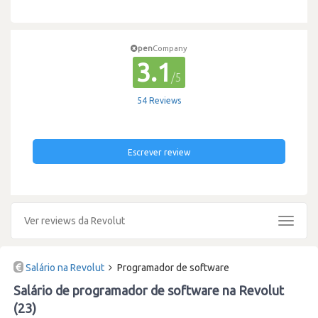
pen
Company
3.1
/5
54 Reviews
Escrever review
Ver reviews da Revolut
Toggle
navigat
Salário na Revolut
Programador de software
Salário de programador de software na Revolut
(23)