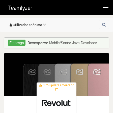
Togg
navi
Toggle
Utilizador anónimo
navigation
Devexperts:
Middle/Senior Java Developer
175 updates mercado
IT