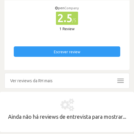
pen
Company
2.5
/5
1 Review
Escrever review
Ver reviews da RH mais
Toggle
navigat
Ainda não há reviews de entrevista para mostrar...